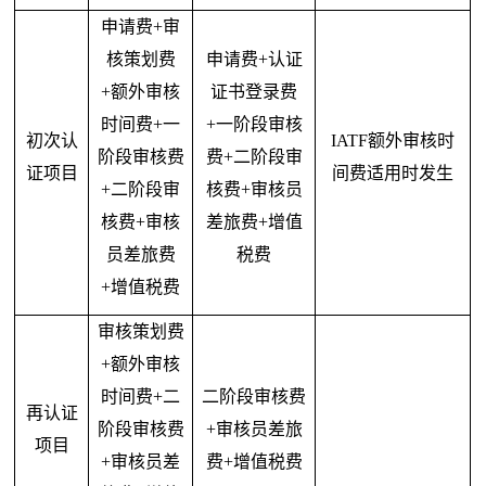
申请费+审
核策划费
申请费+认证
+额外审核
证书登录费
时间费+一
+一阶段审核
初次认
IATF额外审核时
阶段审核费
费+二阶段审
证项目
间费适用时发生
+二阶段审
核费+审核员
核费+审核
差旅费+增值
员差旅费
税费
+增值税费
审核策划费
+额外审核
时间费+二
二阶段审核费
再认证
阶段审核费
+审核员差旅
项目
+审核员差
费+增值税费