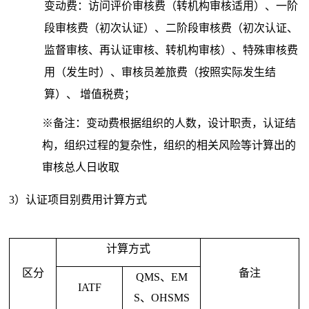
变动费：访问评价审核费（转机构审核适用）、一阶
段审核费（初次认证）、二阶段审核费（初次认证、
监督审核、再认证审核、转机构审核）、特殊审核费
用（发生时）、审核员差旅费（按照实际发生结
算）、 增值税费；
※备注：变动费根据组织的人数，设计职责，认证结
构，组织过程的复杂性，组织的相关风险等计算出的
审核总人日收取
3）认证项目别费用计算方式
计算方式
区分
备注
QMS、EM
IATF
S、OHSMS