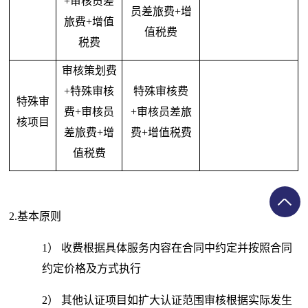
+审核员差
员差旅费+增
旅费+增值
值税费
税费
审核策划费
+特殊审核
特殊审核费
特殊审
费+审核员
+审核员差旅
核项目
差旅费+增
费+增值税费
值税费
2.基本原则
1） 收费根据具体服务内容在合同中约定并按照合同
约定价格及方式执行
2） 其他认证项目如扩大认证范围审核根据实际发生