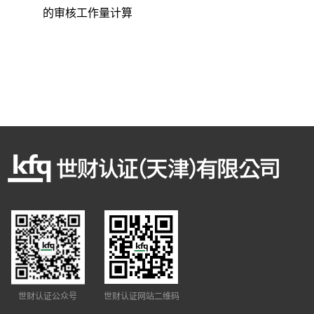
的审核工作量计算
世财认证公众号
世财认证网站二维码