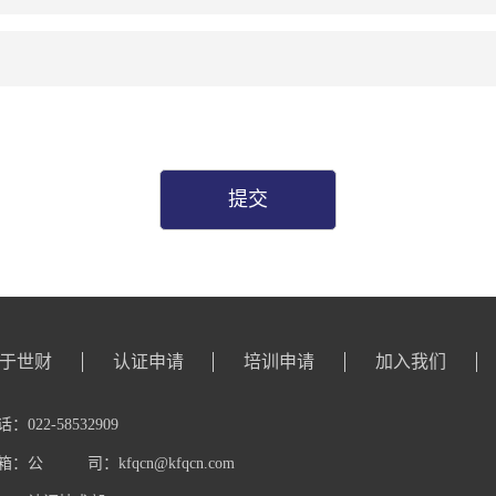
提交
于世财
认证申请
培训申请
加入我们
：022-58532909
箱：
公 司：
kfqcn@kfqcn.com